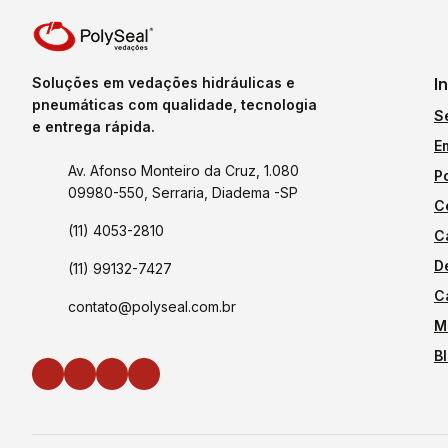
Soluções em vedações hidráulicas e
I
pneumáticas com qualidade, tecnologia
S
e entrega rápida.
E
Av. Afonso Monteiro da Cruz, 1.080
P
09980-550, Serraria, Diadema -SP
C
(11) 4053-2810
C
D
(11) 99132-7427
C
contato@polyseal.com.br
M
B