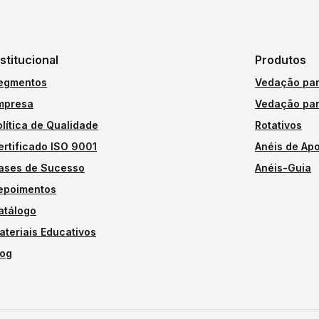
nstitucional
Produtos
egmentos
Vedação par
mpresa
Vedação par
olítica de Qualidade
Rotativos
ertificado ISO 9001
Anéis de Apo
ases de Sucesso
Anéis-Guia
epoimentos
atálogo
ateriais Educativos
log