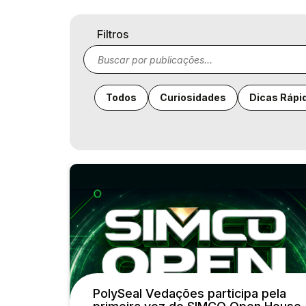
Filtros
Todos
Curiosidades
Dicas Rápi
PolySeal Vedações participa pela