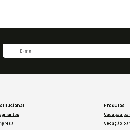
nstitucional
Produtos
egmentos
Vedação par
mpresa
Vedação par