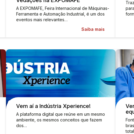
Vedações na EXPOMAFE
Tra
A EXPOMAFE, Feira Internacional de Máquinas-
para
Ferramenta e Automação Industrial, é um dos
for
eventos mais relevantes…
Saiba mais
Vem aí a Indústria Xperience!
Ven
eq
A plataforma digital que reúne em um mesmo
ambiente, os mesmos conceitos que fazem
Font
dos…
bras
tot