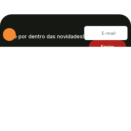
Fique por dentro das novidades!
Soluções em vedações hidráulicas e pneumáticas
com qualidade, tecnologia e entrega rápida.
Av. Afonso Monteiro da Cruz, 1.080 09980-550,
Serraria, Diadema -SP