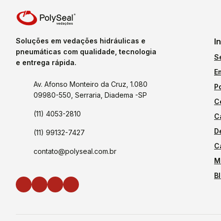
Soluções em vedações hidráulicas e
I
pneumáticas com qualidade, tecnologia
S
e entrega rápida.
E
Av. Afonso Monteiro da Cruz, 1.080
P
09980-550, Serraria, Diadema -SP
C
(11) 4053-2810
C
D
(11) 99132-7427
C
contato@polyseal.com.br
M
B