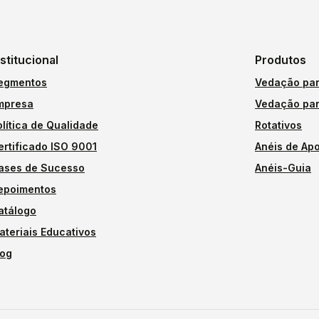
nstitucional
Produtos
egmentos
Vedação par
mpresa
Vedação par
olítica de Qualidade
Rotativos
ertificado ISO 9001
Anéis de Apo
ases de Sucesso
Anéis-Guia
epoimentos
atálogo
ateriais Educativos
log