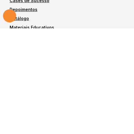
Cases de Sucesso
Depoimentos
Catálogo
Materiais Educativos
Blog
Produtos
Vedação para
Anéis Estáticos
Êmbolo
Raspadores
Vedação para Haste
Vedações Hallite
Rotativos
Vedações SKF
Anéis de Apoio
Todos produtos
Anéis-Guia
Desenvolvido por
PandoraWS