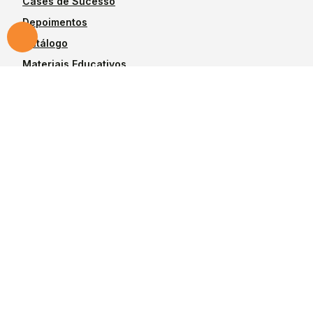
Cases de Sucesso
Depoimentos
Catálogo
Materiais Educativos
Blog
Produtos
Vedação para
Anéis Estáticos
Êmbolo
Raspadores
Vedação para Haste
Vedações Hallite
Rotativos
Vedações SKF
Anéis de Apoio
Todos produtos
Anéis-Guia
Desenvolvido por
PandoraWS