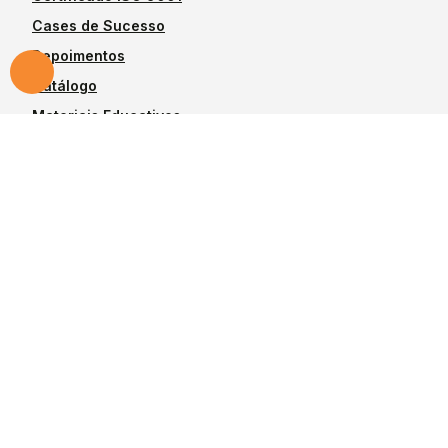
Cases de Sucesso
Depoimentos
Catálogo
Materiais Educativos
Blog
Produtos
Vedação para
Anéis Estáticos
Êmbolo
Raspadores
Vedação para Haste
Vedações Hallite
Rotativos
Vedações SKF
Anéis de Apoio
Todos produtos
Anéis-Guia