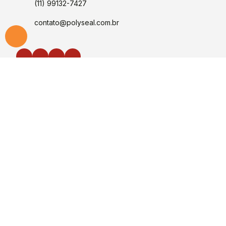
(11) 99132-7427
contato@polyseal.com.br
Institucional
Segmentos
Empresa
Política de Qualidade
Certificado ISO 9001
Cases de Sucesso
Depoimentos
Catálogo