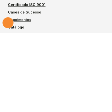
Certificado ISO 9001
Cases de Sucesso
Depoimentos
Catálogo
Materiais Educativos
Blog
Produtos
Vedação para
Anéis Estáticos
Êmbolo
Raspadores
Vedação para Haste
Vedações Hallite
Rotativos
Vedações SKF
Anéis de Apoio
Todos produtos
Anéis-Guia