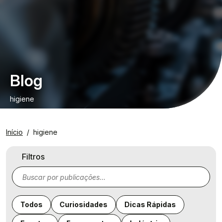
Blog
higiene
Início
higiene
Filtros
Todos
Curiosidades
Dicas Rápidas