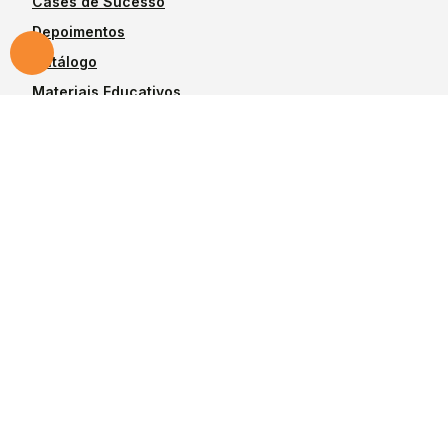
Cases de Sucesso
Depoimentos
Catálogo
Materiais Educativos
Blog
Produtos
Vedação para
Anéis Estáticos
Êmbolo
Raspadores
Vedação para Haste
Vedações Hallite
Rotativos
Vedações SKF
Anéis de Apoio
Todos produtos
Anéis-Guia
Desenvolvido por
PandoraWS