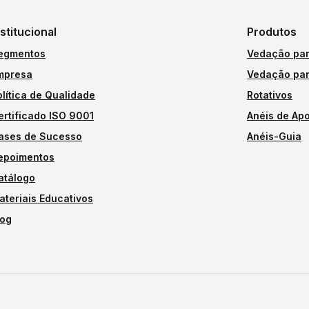
nstitucional
Produtos
egmentos
Vedação par
mpresa
Vedação par
olítica de Qualidade
Rotativos
ertificado ISO 9001
Anéis de Apo
ases de Sucesso
Anéis-Guia
epoimentos
atálogo
ateriais Educativos
log