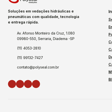
Soluções em vedações hidráulicas e
I
pneumáticas com qualidade, tecnologia
S
e entrega rápida.
E
Av. Afonso Monteiro da Cruz, 1.080
P
09980-550, Serraria, Diadema -SP
C
(11) 4053-2810
C
D
(11) 99132-7427
C
contato@polyseal.com.br
M
B