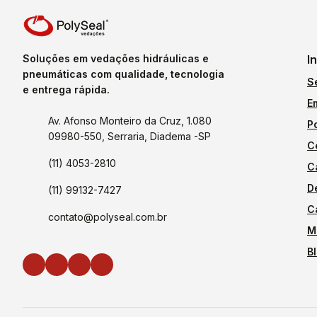
Soluções em vedações hidráulicas e
I
pneumáticas com qualidade, tecnologia
S
e entrega rápida.
E
Av. Afonso Monteiro da Cruz, 1.080
P
09980-550, Serraria, Diadema -SP
C
(11) 4053-2810
C
D
(11) 99132-7427
C
contato@polyseal.com.br
M
B