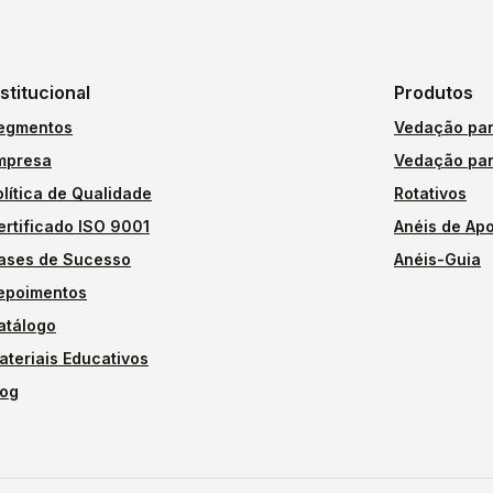
nstitucional
Produtos
egmentos
Vedação par
mpresa
Vedação par
olítica de Qualidade
Rotativos
ertificado ISO 9001
Anéis de Apo
ases de Sucesso
Anéis-Guia
epoimentos
atálogo
ateriais Educativos
log