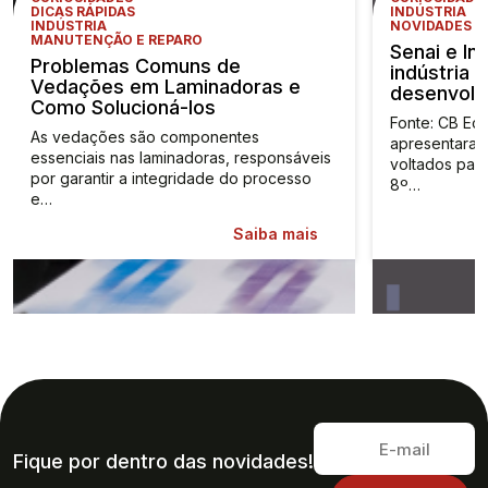
DICAS RÁPIDAS
INDÚSTRIA
INDÚSTRIA
NOVIDADES
MANUTENÇÃO E REPARO
Senai e In
Problemas Comuns de
indústria 
Vedações em Laminadoras e
desenvolv
Como Solucioná-los
Fonte: CB Ec
As vedações são componentes
apresentaram
essenciais nas laminadoras, responsáveis
voltados para
por garantir a integridade do processo
8º…
e…
Saiba mais
Fique por dentro das novidades!