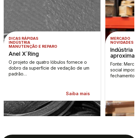
DICAS RÁPIDAS
MERCADO
INDÚSTRIA
NOVIDADES
MANUTENÇÃO E REPARO
Indústria 
Anel X´Ring
aproxima d
O projeto de quatro lóbulos fornece o
Fonte: Merca
dobro da superfície de vedação de um
social impos
padrão…
fechamento 
Saiba mais