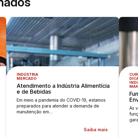
onados
INDÚSTRIA
CUR
MERCADO
DIC
IND
Atendimento a Indústria Alimentícia
MAN
e de Bebidas
Fun
En
Em meio a pandemia do COVID-19, estamos
preparados para atender a demanda de
As 
manutenção em…
funç
gara
Saiba mais