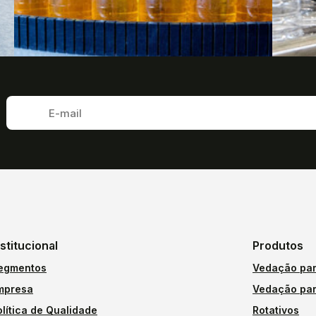
nstitucional
Produtos
egmentos
Vedação par
mpresa
Vedação par
olítica de Qualidade
Rotativos