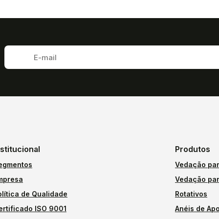
nstitucional
Produtos
egmentos
Vedação par
mpresa
Vedação par
olítica de Qualidade
Rotativos
ertificado ISO 9001
Anéis de Apo