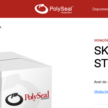
Depoimen
A
VEDAÇÕE
SK
ST
Anel de
Vedaçõ