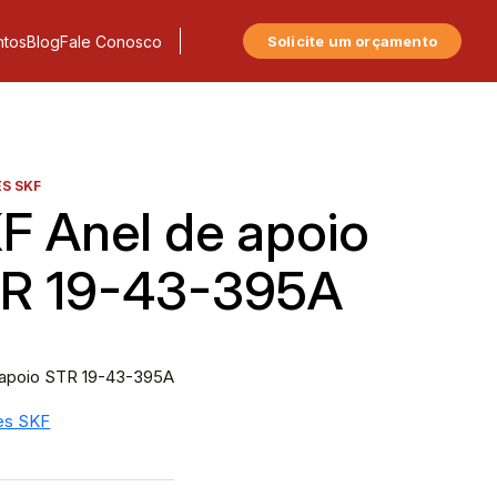
tos
Blog
Fale Conosco
Solicite um orçamento
S SKF
F Anel de apoio
R 19-43-395A
 apoio STR 19-43-395A
es SKF