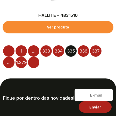
HALLITE – 4831510
Ver produto
1
…
333
334
335
336
337
…
1.279
Fique por dentro das novidades!