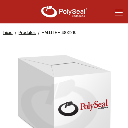
Início
Produtos
HALLITE – 4831210