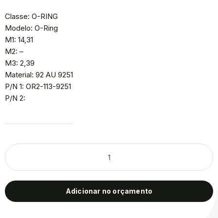
Classe: O-RING
Modelo: O-Ring
M1: 14,31
M2: –
M3: 2,39
Material: 92 AU 9251
P/N 1: OR2-113-9251
P/N 2:
Adicionar no orçamento