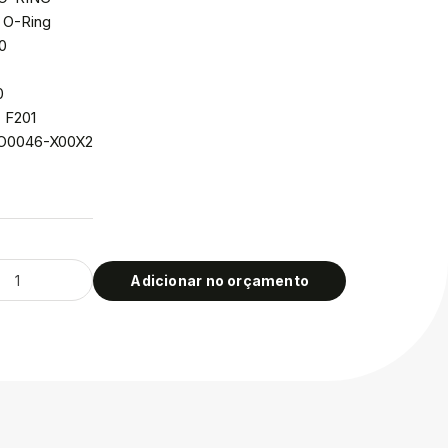
 O-Ring
70
0
: F201
CO0046-X00X2
Adicionar no orçamento