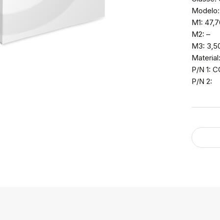
Modelo:
M1: 47,
M2: –
M3: 3,5
Material
P/N 1: 
P/N 2: