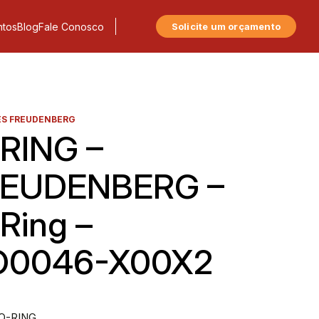
tos
Blog
Fale Conosco
Solicite um orçamento
S FREUDENBERG
RING –
EUDENBERG –
Ring –
O0046-X00X2
 O-RING