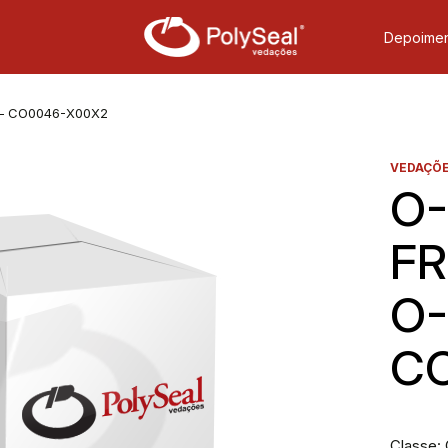
Depoimen
 – CO0046-X00X2
VEDAÇÕE
O-
FR
O-
C
Classe: