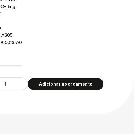
 O-Ring
0
0
: A305
CO00013-A0
Adicionar no orçamento