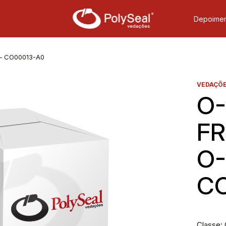
Depoimen
 – CO00013-A0
VEDAÇÕE
O-
FR
O-
C
Classe: