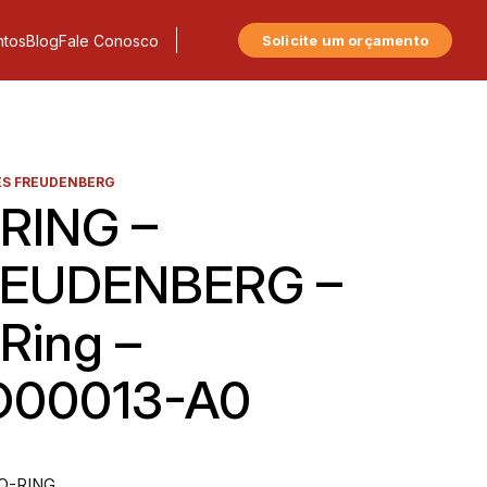
tos
Blog
Fale Conosco
Solicite um orçamento
S FREUDENBERG
RING –
EUDENBERG –
Ring –
O00013-A0
 O-RING