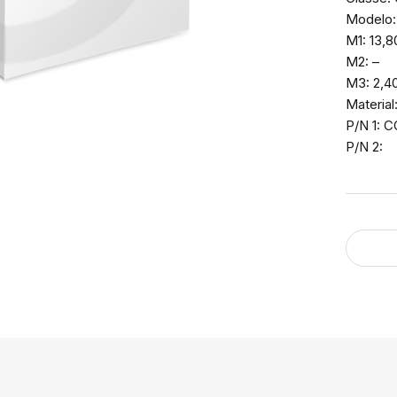
Modelo:
M1: 13,8
M2: –
M3: 2,4
Material
P/N 1: 
P/N 2: