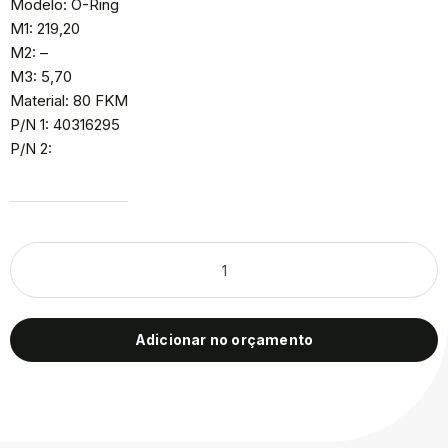
Modelo: O-Ring
M1: 219,20
M2: –
M3: 5,70
Material: 80 FKM
P/N 1: 40316295
P/N 2:
Adicionar no orçamento