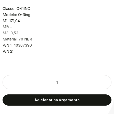
Classe: O-RING
Modelo: O-Ring
M1: 171,04
M2: –
M3: 3,53
Material: 70 NBR
P/N 1: 40307390
P/N 2:
Adicionar no orçamento