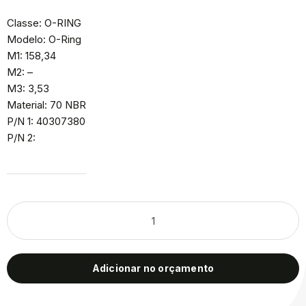
Classe: O-RING
Modelo: O-Ring
M1: 158,34
M2: –
M3: 3,53
Material: 70 NBR
P/N 1: 40307380
P/N 2:
Adicionar no orçamento