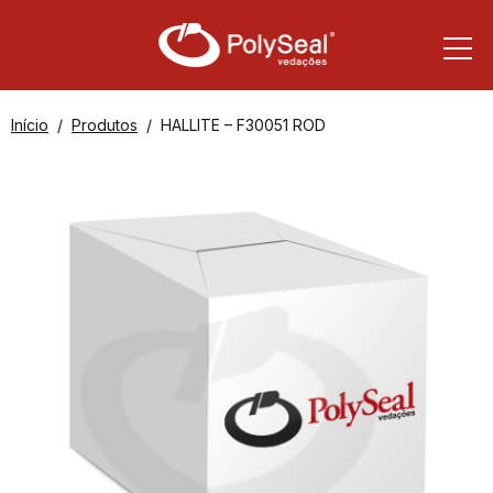
Início
Produtos
HALLITE – F30051 ROD