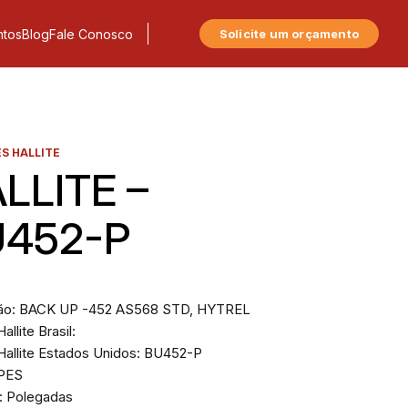
tos
Blog
Fale Conosco
Solicite um orçamento
S HALLITE
LLITE –
452-P
ão: BACK UP -452 AS568 STD, HYTREL
allite Brasil:
Hallite Estados Unidos: BU452-P
BPES
: Polegadas