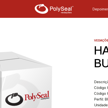
Depoimen
VEDAÇÕE
HA
BU
Descriç
Código H
Código 
Perfil: 
Unidade