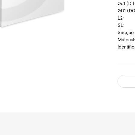
Ød1 (DI)
ØD1 (DO)
L2:
SL:
Secção 
Material
Identif