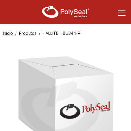
Início
Produtos
HALLITE – BU344-P