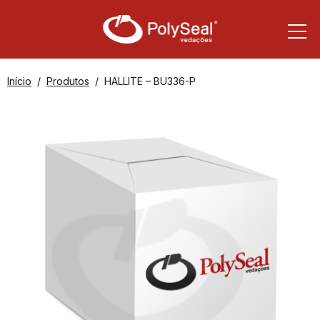
Início
Produtos
HALLITE – BU336-P