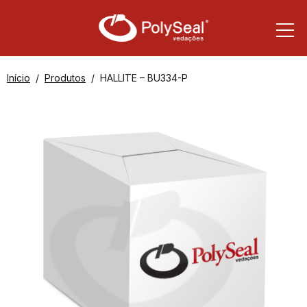
Início
Produtos
HALLITE – BU334-P