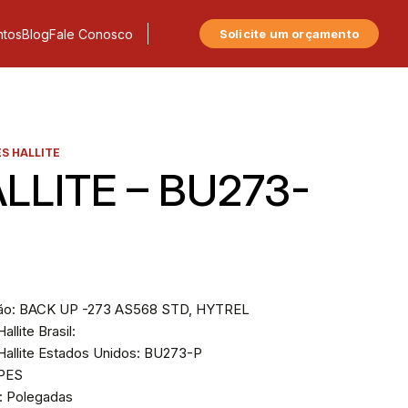
tos
Blog
Fale Conosco
Solicite um orçamento
S HALLITE
LLITE – BU273-
ão: BACK UP -273 AS568 STD, HYTREL
allite Brasil:
Hallite Estados Unidos: BU273-P
BPES
: Polegadas