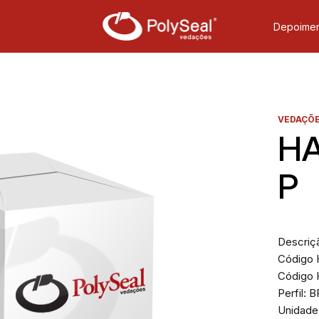
Depoimen
VEDAÇÕE
HA
P
Descriç
Código H
Código 
Perfil: 
Unidade