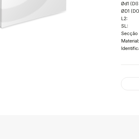
Ød1 (DI)
ØD1 (DO)
L2:
SL:
Secção 
Material
Identif