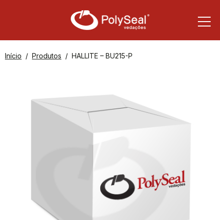
Início
Produtos
HALLITE – BU215-P