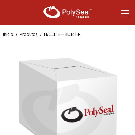
Início
Produtos
HALLITE – BU141-P