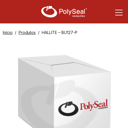
Início
Produtos
HALLITE – BU127-P