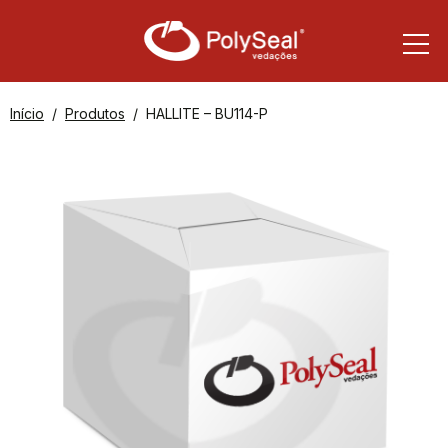
Início
Produtos
HALLITE – BU114-P