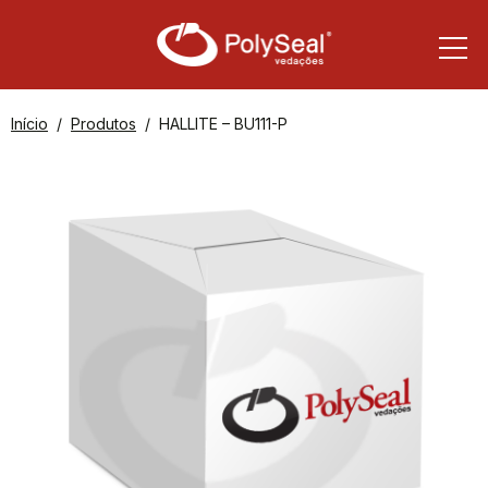
Início
Produtos
HALLITE – BU111-P