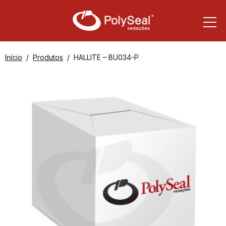
Início
Produtos
HALLITE – BU034-P