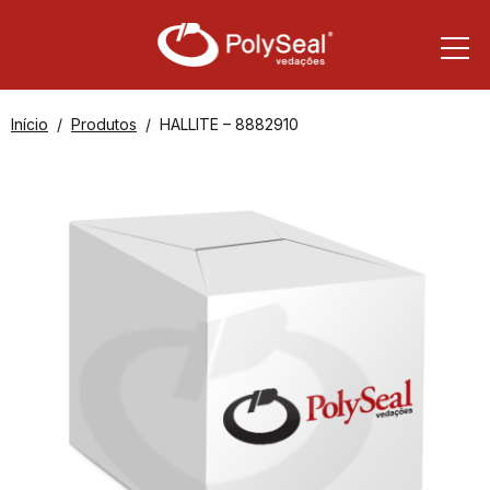
Início
Produtos
HALLITE – 8882910