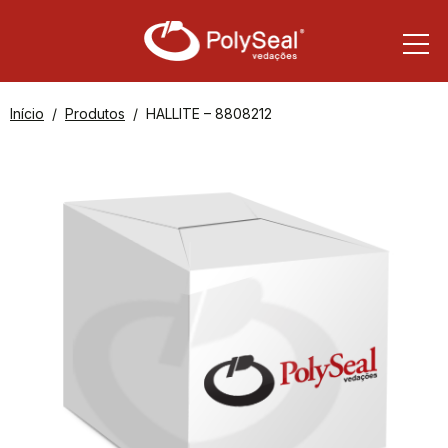
Início
Produtos
HALLITE – 8808212