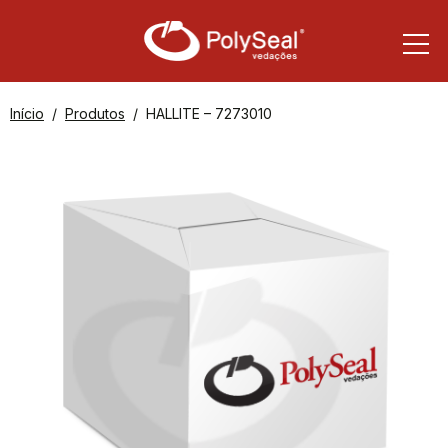
Início
Produtos
HALLITE – 7273010