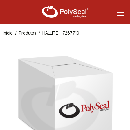
Início
Produtos
HALLITE – 7267710