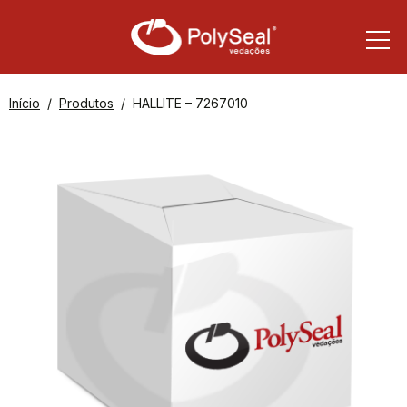
Início
Produtos
HALLITE – 7267010