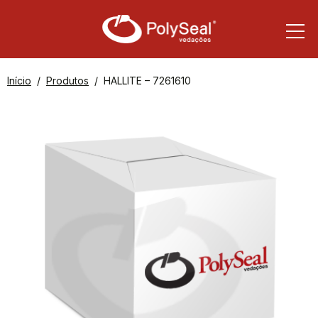
Início
Produtos
HALLITE – 7261610