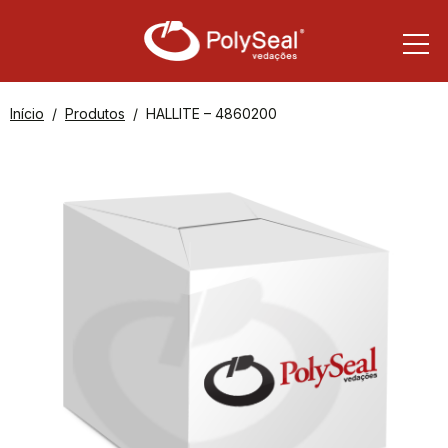
Início
Produtos
HALLITE – 4860200