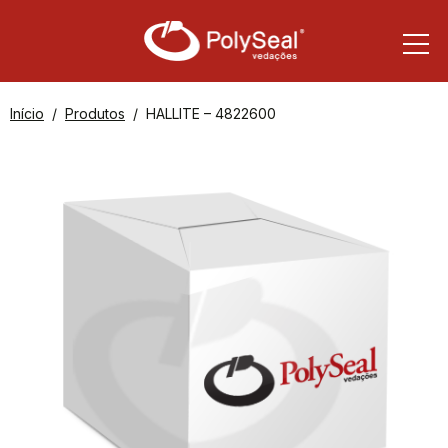
Início
Produtos
HALLITE – 4822600