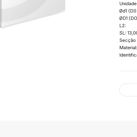
Unidade
Ød1 (DI)
ØD1 (DO)
L2:
SL: 13,
Secção 
Material
Identif