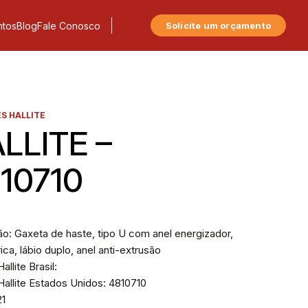
tos
Blog
Fale Conosco
Solicite um orçamento
S HALLITE
LLITE –
10710
o: Gaxeta de haste, tipo U com anel energizador,
ica, lábio duplo, anel anti-extrusão
allite Brasil:
allite Estados Unidos: 4810710
21