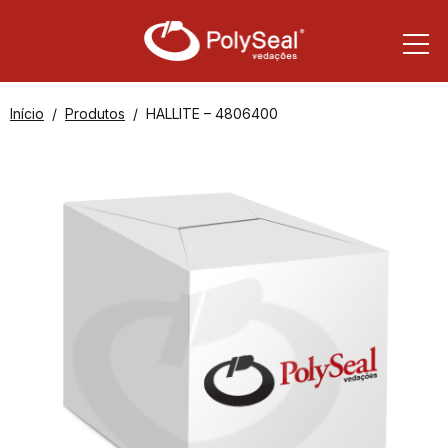
Início
Produtos
HALLITE – 4806400