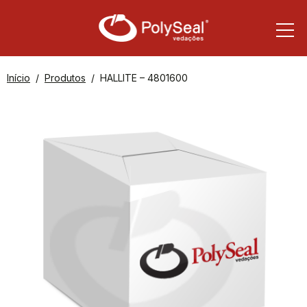
Início
Produtos
HALLITE – 4801600