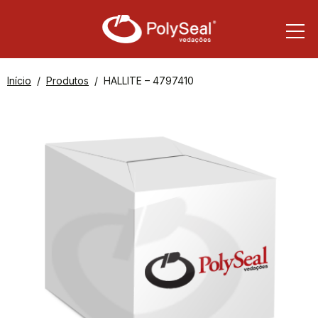
Início
Produtos
HALLITE – 4797410