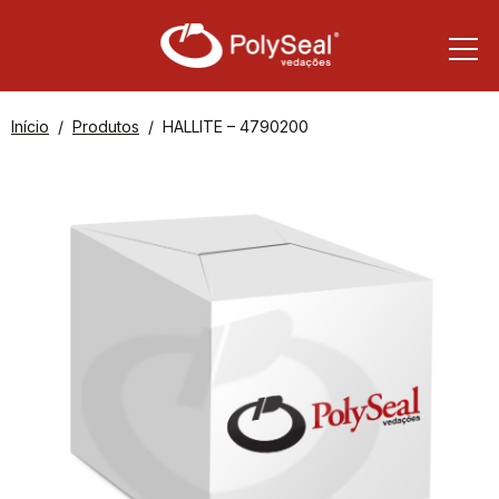
Início
Produtos
HALLITE – 4790200