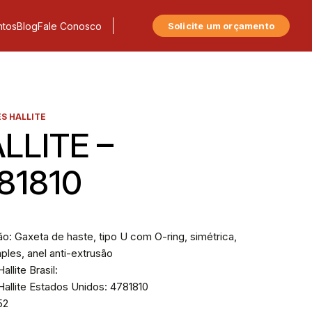
tos
Blog
Fale Conosco
Solicite um orçamento
S HALLITE
LLITE –
81810
o: Gaxeta de haste, tipo U com O-ring, simétrica,
mples, anel anti-extrusão
allite Brasil:
allite Estados Unidos: 4781810
52