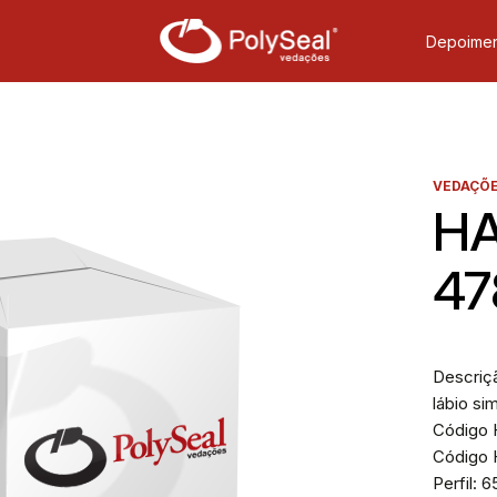
Depoimen
VEDAÇÕE
HA
47
Descriçã
lábio si
Código H
Código H
Perfil: 6