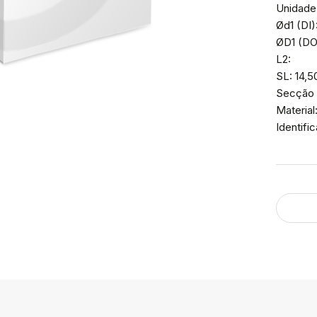
Unidade
Ød1 (DI)
ØD1 (DO)
L2:
SL: 14,5
Secção 
Material
Identif